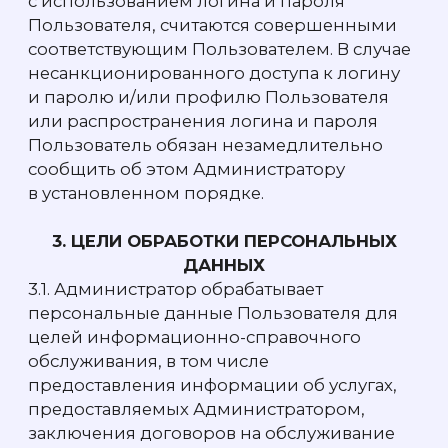
являются: Конституция Р Ф, Гражданский
кодекс РФ, Трудовой кодекс РФ, согласие
Пользователя на обработку персональных
данных, договоры заключаемые между
Администратором и Пользователем,
Федеральный закон от 27.07.2006 N 152-ФЗ
«О персональных данных» и иные
правовые и законодательные акты
Российской Федерации.
4.6. Для обеспечения защиты
персональных данных Пользователя при
их обработке Администратором приняты
следующие меры
от несанкционированного доступа, а также
иных неправомерных действий
в отношении персональных данных
Пользователя:
4.6.1. Правовые меры включают в себя, в том
числе создание документов, направленных
на защиту персональных данных:
положение о защите персональных
данных, издание приказа о назначении
лиц, ответственных за защиту
персональных данных, заключение
соглашений о конфиденциальности
с лицами, имеющим доступ