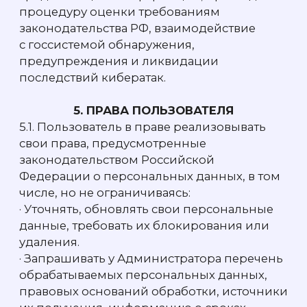
средств, применяемых для связи между
ЭВМ в сети «Интернет». Сайт находится
в сети «Интернет» по адресу: www.eqwa.ru.
Cookies
— это небольшой фрагмент
данных, который Сайт запрашивает
у браузера, используемого на компьютере
или мобильном устройстве Посетителя.
Cookies отражают предпочтения
Посетителя или его действия на Сайте,
а также сведения об его оборудовании,
дате и времени сессии. Сookies хранятся
локально на компьютере или мобильном
устройстве Посетителя. Посетитель может
удалить сохраненные Сookies в настройках
соответствующего браузера.
IP-адрес
— уникальный сетевой адрес узла
в компьютерной сети, построенной
по протоколу IP.
2. ОБЩИЕ ПОЛОЖЕНИЯ
2.1.
При первом посещении Сайта
с помощью нового браузера или в режиме
приватного просмотра Сайта
предоставляется баннер,