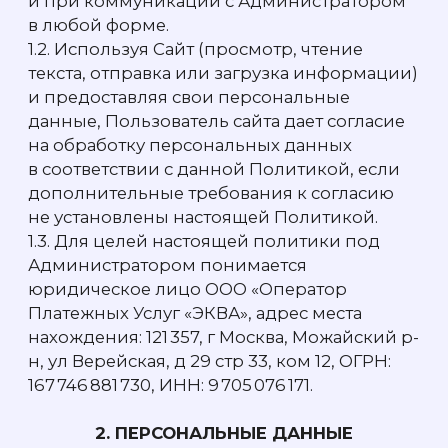
н, ул Верейская, д 29 стр 33, ком 12, ОГРН:
167 746 881 730, ИНН: 9 705 076 171.
2. ПЕРСОНАЛЬНЫЕ ДАННЫЕ
2.1.
Персональные данные
— любая
информация, относящаяся прямо или
косвенно к определенному или
определимому физическому лицу
(субъекту персональных данных) —
Пользователю.
2.2.
Обработка персональных данных
—
любое действие (операция) или
совокупность действий (операций)
с персональными данными, совершаемое
с использованием средств автоматизации
или без их использования, в том числе
сбор, запись, систематизация, накопление,
хранение, уточнение (обновление,
изменение), извлечение, использование,
передача (предоставление, доступ),
обезличивание, блокирование, удаление,
уничтожение.
2.3. Администратор производит обработку
следующих персональных данных:
фамилии, имени и отчества (при наличии)
Пользователей Сервиса, дату и место
рождения, реквизиты документа,