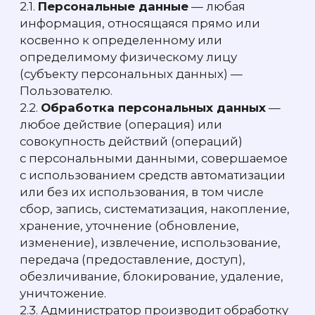
удостоверяющего личность, адрес
регистрации, адрес электронной почты,
адрес доставки, статистические и иные
данные, необходимые для цели
пользования Сервисом.
2.4.
Cookies
— небольшие по размеру
текстовые файлы, хранящиеся в браузере
Пользователей Сервиса. Подробное
описание находится в политике
использования Cookies расположенной
по ссылке: www.eqwa.ru/privacy.
2.5. Обработка может быть поручена
третьим лицам для целей достижения
обработки персональных данных.
2.6. Перечень таких лиц, уполномоченных
Администратором на обработку
персональных данных, определяется
Администратором самостоятельно.
Пользователь дает полное
и безоговорочное согласие на передачу
Администратором персональных данных
третьим лицам, выбранным
Администратором.
2.7. Изменения пользовательских настроек,
в результате которых файлы Cookies будут
заблокированы или удалены, могут