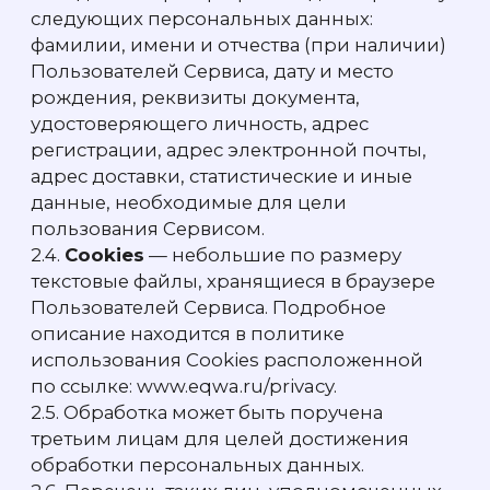
привести к недоступности отдельных
компонентов Сервиса.
2.8. Для получения доступа к материалам
и функциональным возможностям Сайта,
Пользователю необходимо
зарегистрироваться путем заполнения
регистрационной формы, содержащей
следующие идентифицирующие
Пользователя персональные данные: адрес
электронной почты, ИНН.
2.9. Пройдя процедуру регистрации,
Пользователь считается принявшим
условия Политики в полном объеме, без
каких — либо исключений, оговорок
и возражений.
2.10. При регистрации на Сайте
Пользователь обязан предоставить
Администратору необходимую,
достоверную и актуальную информацию
для формирования профиля, включая
уникальные для каждого Пользователя
(адрес электронной почты) и пароль
доступа к Сайту.
2.11. После предоставления необходимой,
достоверной и актуальной информации
для формирования профиля