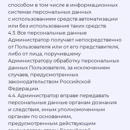
их получения, информацию о сроках
обработки и хранения, а также иные
сведения, связанные с обработкой своих
персональных данных.
6. ПРАВА И ОБЯЗАННОСТИ
АДМИНИСТРАТОРА
6.1. Администратор обязуется использовать
полученную персональную информацию
Пользователя только в целях, названных
в настоящей Политике.
6.2. Администратор обязан предпринимать
меры предосторожности для защиты
конфиденциальности персональных
данных Пользователя согласно порядку,
обычно используемого для защиты такого
рода информации в деловом обороте.
6.3. Администратор обязан хранить
персональную информацию Пользователя
в течении периода времени,
необходимого для целей, указанных
в настоящей
Политике куки
www.eqwa.ru/privacy, если только более
длительный срок не является
необходимым в соответствии
с действующем законодательством
Российской Федерации.
6.4. Администратор вправе не удалять