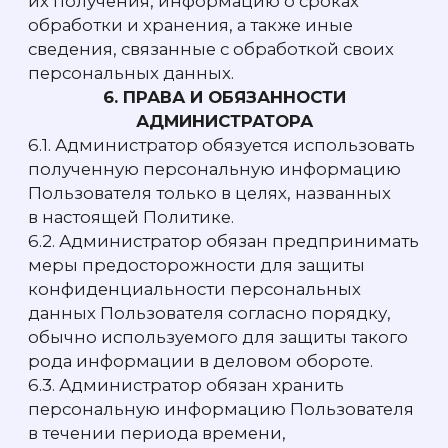
предупреждающий Посетителя
об осуществлении сбора Сookies
и запрашивающий согласие Посетителя
на обработку его Сookies.
2.2.
Нажимая кнопку «Принять» или
продолжая пользоваться Сайтом,
Посетитель предоставляет свое согласие
на обработку его Сookies, а также
подтверждает согласие с положениями
Политики. Продолжение пользоваться
Сайтом означает осуществление
Посетителем перехода по любой ссылке,
размещенной на Сайте, или нажатие любой
кнопки на Сайте, а также просмотр
контента на любой странице Сайта
2.3.
Посетитель может отказаться
от использования Сookies в настройках
своего браузера (ознакомиться с данной
возможностью можно в разделе «Справка»
соответствующего браузера). В таком случае
Сайт будет использовать только те Cookies,
которые строго необходимы для его
функционирования и предлагаемых
им сервисов, однако такой отказ может
привести к некорректной работе Сайта
2.4.
Политика применяется только к Сайту.
Компания не контролирует и не несет