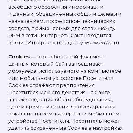
Политики.
6.3.
Действующая Политика размещена
в сети «Интернет» по адресу:
www.eqwa.ru/privacy.
6.4.
В случае возникновения вопросов,
связанных с обработкой персональных
данных Посетителя или реализации прав
субъекта персональных данных,
Посетитель может связаться с Компанией
путем направления запроса на адрес
электронной почты:
info@eqwa.ru
. Срок
ответа на запрос составляет 10 (десять)
рабочих дней.
Поддержка
Ваши вопросы —
наша забота
Оставьте заявку, и наши специалисты
помогут подобрать оборудование,
подключить платежные сервисы