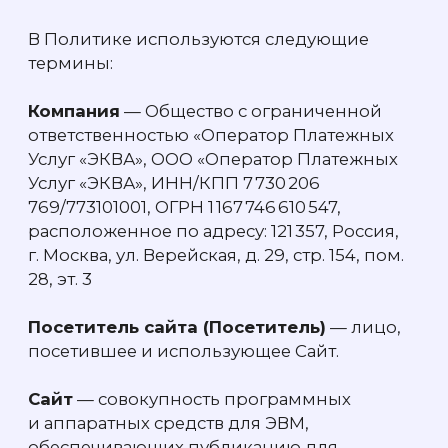
4.3.
Статистические —
Такие Cookies
включают в себя информацию о том, как
Посетитель использует Сайт. Например,
какие страницы Посетитель посещает,
по каким ссылкам переходит. Главная цель
таких Cookies — улучшение функций Сайта.
4.4.
Обязательные
— Минимальный набор
Cookies, использование которых
необходимо для корректной работы Сайта.
5. ЦЕЛИ СБОРА ДАННЫХ ПОСЕТИТЕЛЯ
5.1.
Cookies используются Компанией
в целях улучшения работы Сайта.
5.2.
Сведения о действиях Посетителей
обрабатываются для совершенствования
продуктов и услуг Компании, определения
предпочтений Посетителей,
предоставления целевой информации
по продуктам и услугам Компании.
6. ДОПОЛНИТЕЛЬНЫЕ УСЛОВИЯ
6.1.
Владелец Сайта вправе вносить
изменения в Политику.
6.2.
Новая Политика вступает в силу с даты
ее размещения на Сайте, если иное
не предусмотрено новой редакцией