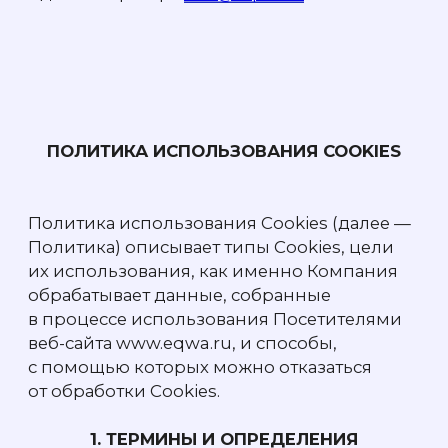
4. ВИДЫ COOKIES, ИСПОЛЬЗУЕМЫЕ
КОМПАНИЕЙ
4.1.
Сессионные
— Такие Cookies
существуют только во временной памяти
в течение времени, когда Посетитель
находится на странице Сайта. Браузеры
обычно удаляют сессионные Cookies после
того, как Посетитель закрывает окно Сайта.
Сессионные Cookies позволяют Сайту
помнить информацию о выборе
Посетителя на предыдущей странице
Сайте, чтобы избежать необходимости
повторного ввода информации.
4.2.
Постоянные
— Сookies, которые
хранятся на компьютере Посетителя
и не удаляются при закрытии браузера.
Постоянные Сookies могут сохранять
пользовательские настройки для Сайта,
позволяя использовать эти предпочтения
в будущих сеансах просмотра. Такие
Cookies позволяют идентифицировать
Посетителя как уникального пользователя
Сайта, и при возвращении на Сайт
помогают вспомнить информацию
о Посетителе и ранее совершенных
действиях.