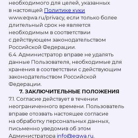
ответственность за сайты третьих лиц,
на которые Посетитель может перейти
по ссылкам, доступным на Сайте.
3. ОБРАБОТКА ДАННЫХ НА САЙТЕ
3.1.
Политика устанавливает обязательства
Компании по неразглашению
и обеспечению режима защиты
конфиденциальности данных Посетителя,
которые Компания может получить
во время посещения Посетителем Сайта.
3.2.
Компания защищает данные, которые
автоматически передаются ей при
посещении Посетителем страниц Сайта,
на которых установлен статистический
скрипт системы («пиксель») в объеме:
• IP адрес;
• информация о браузере и адрес страницы
(или иной программе, которая
осуществляет доступ к показу Сайта);
• время доступа;
• реферер (адрес предыдущей страницы);
• иная информация из Cookies
(в зависимости от вида Cookies,
приведенного в разделе 4 Политики).