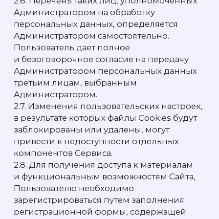
Пользователю необходимо подтвердить
регистрацию путем выражения своего
желания через нажатие на ссылку
подтверждения регистрации в сообщении,
отправленном на указанную
им электронную почту.
2.12. По завершении процесса регистрации
Пользователь становится обладателем
учетных данных Пользователя.
Пользователь несет ответственность
за безопасность учетных данных, а также
за все, что будет сделано на Сайте под
учетными данными Пользователя.
Пользователь обязан немедленно
уведомить Администратора и/или о любом
нарушении безопасности учетной
информации Пользователя.
2.13. Любые действия, совершенные
с использованием логина и пароля
Пользователя, считаются совершенными
соответствующим Пользователем. В случае
несанкционированного доступа к логину
и паролю и/или профилю Пользователя
или распространения логина и пароля
Пользователь обязан незамедлительно
сообщить об этом Администратору