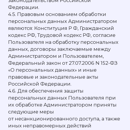
данные Пользователя, необходимые для
хранения в соответствии с действующим
законодательством Российской
Федерации.
7. ЗАКЛЮЧИТЕЛЬНЫЕ ПОЛОЖЕНИЯ
7.1. Согласие действует в течении
неограниченного времени. Пользователь
вправе отозвать настоящее согласие
на обработку персональных данных,
письменно уведомив об этом
Администратора
info@eqwa.ru
.
ПОЛИТИКА ИСПОЛЬЗОВАНИЯ COOKIES
Политика использования Cookies (далее —
Политика) описывает типы Cookies, цели
их использования, как именно Компания
обрабатывает данные, собранные
в процессе использования Посетителями
веб-сайта www.eqwa.ru, и способы,