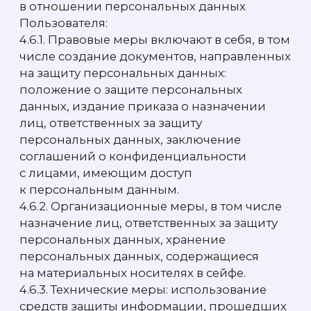
с помощью которых можно отказаться
от обработки Cookies.
1. ТЕРМИНЫ И ОПРЕДЕЛЕНИЯ
В Политике используются следующие
термины:
Компания
— Общество с ограниченной
ответственностью «Оператор Платежных
Услуг «ЭКВА», ООО «Оператор Платежных
Услуг «ЭКВА», ИНН/КПП 7 730 206
769/773101001, ОГРН 1 167 746 610 547,
расположенное по адресу: 121 357, Россия,
г. Москва, ул. Верейская, д. 29, стр. 154, пом.
28, эт. 3
Посетитель сайта (Посетитель)
— лицо,
посетившее и использующее Сайт.
Сайт
— совокупность программных
и аппаратных средств для ЭВМ,
обеспечивающих публикацию для
всеобщего обозрения информации
и данных, объединенных общим целевым
назначением, посредством технических