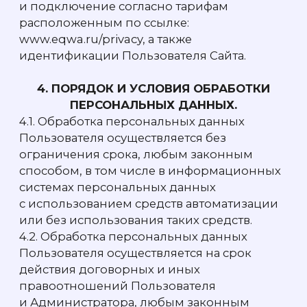
к персональным данным.
4.6.2. Организационные меры, в том числе
назначение лиц, ответственных за защиту
персональных данных, хранение
персональных данных, содержащиеся
на материальных носителях в сейфе.
4.6.3. Технические меры: использование
средств защиты информации, прошедших
процедуру оценки требованиям
законодательства РФ, взаимодействие
с госсистемой обнаружения,
предупреждения и ликвидации
последствий кибератак.
5. ПРАВА ПОЛЬЗОВАТЕЛЯ
5.1. Пользователь в праве реализовывать
свои права, предусмотренные
законодательством Российской
Федерации о персональных данных, в том
числе, но не ограничиваясь:
· Уточнять, обновлять свои персональные
данные, требовать их блокирования или
удаления.
· Запрашивать у Администратора перечень
обрабатываемых персональных данных,
правовых оснований обработки, источники