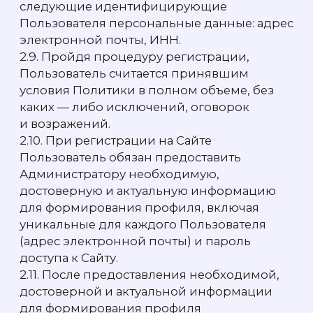
в установленном порядке.
3. ЦЕЛИ ОБРАБОТКИ ПЕРСОНАЛЬНЫХ
ДАННЫХ
3.1. Администратор обрабатывает
персональные данные Пользователя для
целей информационно-справочного
обслуживания, в том числе
предоставления информации об услугах,
предоставляемых Администратором,
заключения договоров на обслуживание
и подключение согласно тарифам
расположенным по ссылке:
www.eqwa.ru/privacy, а также
идентификации Пользователя Сайта.
4. ПОРЯДОК И УСЛОВИЯ ОБРАБОТКИ
ПЕРСОНАЛЬНЫХ ДАННЫХ.
4.1. Обработка персональных данных
Пользователя осуществляется без
ограничения срока, любым законным
способом, в том числе в информационных
системах персональных данных
с использованием средств автоматизации
или без использования таких средств.
4.2. Обработка персональных данных