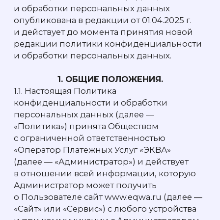
1.1. Настоящая Политика
конфиденциальности и обработки
персональных данных (далее —
«Политика») принята Обществом
с ограниченной ответственностью
«Оператор Платежных Услуг «ЭКВА»
(далее — «Администратор») и действует
в отношении всей информации, которую
Администратор может получить
о Пользователе сайт www.eqwa.ru (далее —
«Сайт» или «Сервис») с любого устройства
и при коммуникации с Администратором
в любой форме.
1.2. Используя Сайт (просмотр, чтение
текста, отправка или загрузка информации)
и предоставляя свои персональные
данные, Пользователь сайта дает согласие
на обработку персональных данных
в соответствии с данной Политикой, если
дополнительные требования к согласию
не установлены настоящей Политикой.
1.3. Для целей настоящей политики под
Администратором понимается
юридическое лицо ООО «Оператор
Платежных Услуг «ЭКВА», адрес места
нахождения: 121 357, г Москва, Можайский р-