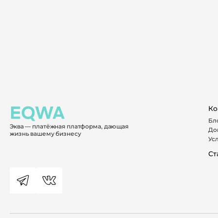
Ко
Бл
Эква — платёжная платформа, дающая
До
жизнь вашему бизнесу
Ус
Ст