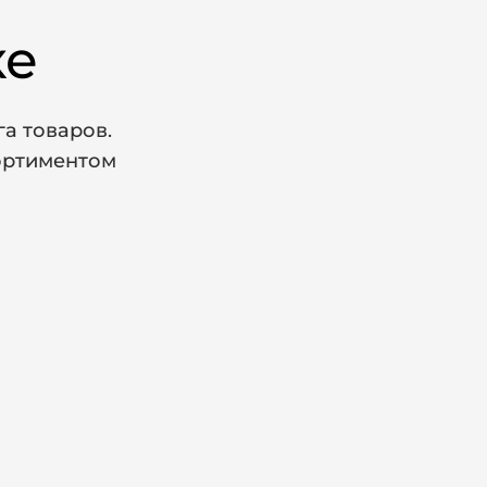
ке
а товаров.
сортиментом